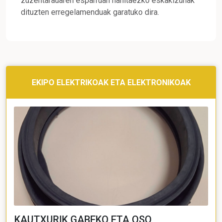
zuzentarauaren esparruan nahitaezko eskakizunak
dituzten erregelamenduak garatuko dira.
EKIPO ELEKTRIKOAK ETA ELEKTRONIKOAK
KAUTXURIK GABEKO ETA OSO