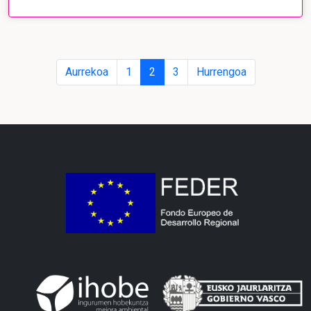
Aurrekoa
1
2
3
Hurrengoa