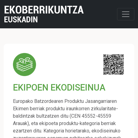
EKIPOEN EKODISEINUA
Europako Batzordearen Produktu Jasangarriaren
Ekimen berriak produktu iraunkorren zirkularitate-
baldintzak bultzatzen ditu (CEN 45552-45559
Arauak), eta ekipoeta produktu-kategoria berriak
ezartzen ditu. Kategoria horietarako, ekodiseinuko