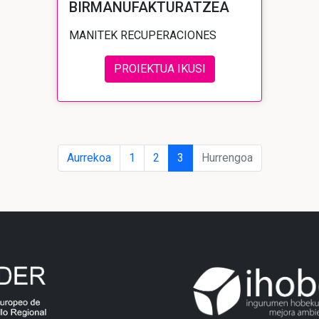
BIRMANUFAKTURATZEA
MANITEK RECUPERACIONES
PROIEKTUA IKUSI
Aurrekoa
1
2
3
Hurrengoa