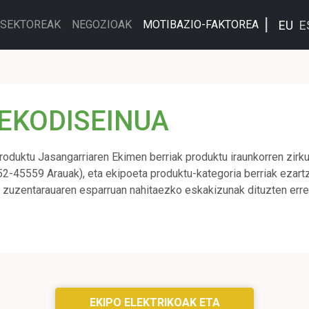
EU
E
SEKTOREAK
NEGOZIOAK
MOTIBAZIO-FAKTOREA
EKODISEINUA
duktu Jasangarriaren Ekimen berriak produktu iraunkorren zirkul
2-45559 Arauak), eta ekipoeta produktu-kategoria berriak ezartz
o zuzentarauaren esparruan nahitaezko eskakizunak dituzten er
EKIPO ELEKTRIKOAK ETA