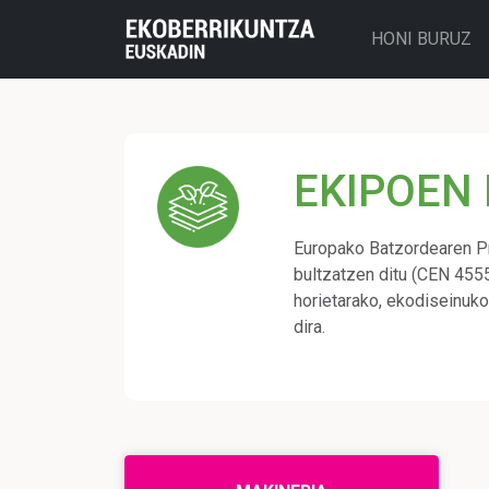
HONI BURUZ
EKIPOEN 
Europako Batzordearen Pro
bultzatzen ditu (CEN 4555
horietarako, ekodiseinuk
dira.