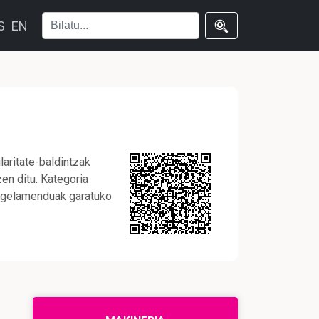
S
EN
aritate-baldintzak
en ditu. Kategoria
regelamenduak garatuko