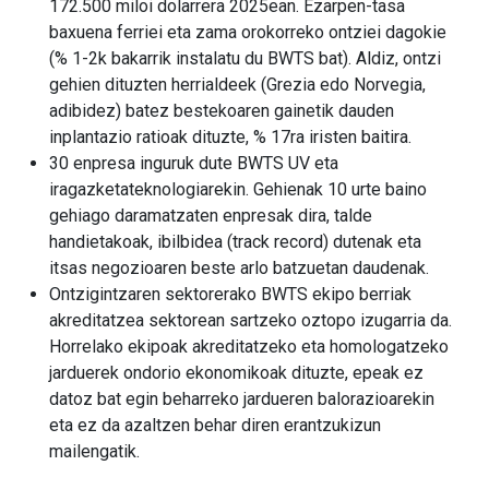
172.500 miloi dolarrera 2025ean. Ezarpen-tasa
baxuena ferriei eta zama orokorreko ontziei dagokie
(% 1-2k bakarrik instalatu du BWTS bat). Aldiz, ontzi
gehien dituzten herrialdeek (Grezia edo Norvegia,
adibidez) batez bestekoaren gainetik dauden
inplantazio ratioak dituzte, % 17ra iristen baitira.
30 enpresa inguruk dute BWTS UV eta
iragazketateknologiarekin. Gehienak 10 urte baino
gehiago daramatzaten enpresak dira, talde
handietakoak, ibilbidea (track record) dutenak eta
itsas negozioaren beste arlo batzuetan daudenak.
Ontzigintzaren sektorerako BWTS ekipo berriak
akreditatzea sektorean sartzeko oztopo izugarria da.
Horrelako ekipoak akreditatzeko eta homologatzeko
jarduerek ondorio ekonomikoak dituzte, epeak ez
datoz bat egin beharreko jardueren balorazioarekin
eta ez da azaltzen behar diren erantzukizun
mailengatik.