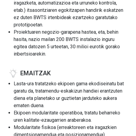
iragazketa, automatizazioa eta urruneko kontrola,
etab.) itsasontziaren egokitzapen handirik eskatzen
ez duten BWTS irtenbideak ezartzeko garatutako
prototipoetan.
Proiektuaren negozio-garapena hastea, eta, behin
hasita, nazio mailan 200 BWTS instalazio inguru
egitea datozen 5 urteetan, 30 milioi eurotik gorako
inbertsioarekin.
EMAITZAK
Lasta-ura tratatzeko ekipoen gama ekodiseinatu bat
garatu da, tratamendu-eskakizun handiei erantzuten
diena eta planetako ur guztietan jarduteko aukera
ematen duena.
Ekipoen modularitate operatiboa, tratatu beharreko
uren kalitate-ezaugarrien araberakoa.
Modularitate fisikoa (erreaktoreen eta iragazkien
dimentsionamendua eta posizionamendua).