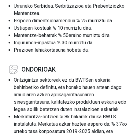
Urruneko Sarbidea, Serbitizazioa eta Prebentziozko
Mantentzea.
Ekipoen dimentsionamendua % 25 murriztu da.
Ustiapen-kostuak % 10 murriztu dira.
Mantentze-beharrak % 50eraino murriztu dira.
Ingurumen-inpaktua % 30 murriztu da.
Prezioen lehiakortasuna hobetu da.
ONDORIOAK
Ontzigintza sektoreak ez du BWTSen eskaria
behinbetiko definitu, eta honako hauen artean dago:
araudiaren azken aplikagarritasunaren
sinesgarritasuna, kalitatezko produktuen eskaria edo
legea soilik betetzen duten instalazioen eskariak.
Merkataritza-ontzien % 8k bakarrik dauka BWTS
instalatuta. Merkatua azkar haztea espero da: % 37ko
urteko tasa konposatura 2019-2025 aldian, eta