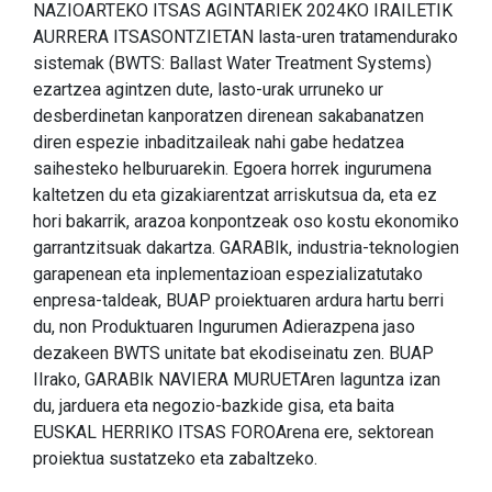
NAZIOARTEKO ITSAS AGINTARIEK 2024KO IRAILETIK
AURRERA ITSASONTZIETAN lasta-uren tratamendurako
sistemak (BWTS: Ballast Water Treatment Systems)
ezartzea agintzen dute, lasto-urak urruneko ur
desberdinetan kanporatzen direnean sakabanatzen
diren espezie inbaditzaileak nahi gabe hedatzea
saihesteko helburuarekin. Egoera horrek ingurumena
kaltetzen du eta gizakiarentzat arriskutsua da, eta ez
hori bakarrik, arazoa konpontzeak oso kostu ekonomiko
garrantzitsuak dakartza. GARABIk, industria-teknologien
garapenean eta inplementazioan espezializatutako
enpresa-taldeak, BUAP proiektuaren ardura hartu berri
du, non Produktuaren Ingurumen Adierazpena jaso
dezakeen BWTS unitate bat ekodiseinatu zen. BUAP
IIrako, GARABIk NAVIERA MURUETAren laguntza izan
du, jarduera eta negozio-bazkide gisa, eta baita
EUSKAL HERRIKO ITSAS FOROArena ere, sektorean
proiektua sustatzeko eta zabaltzeko.