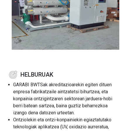
HELBURUAK
GARABI BWTSak akreditazioarekin egiten dituen
enpresa fabrikatzaile aintzatetsi bihurtzea, eta
konpainia ontzigintzaren sektorean jarduera-hobi
berri batean sartzea, baina guztiz beharrezkoa
izango dena datozen urteetan.
Ontziolekin eta ontzi-konpainiekin egiaztatutako
teknologiak aplikatzea (UV, oxidazio aurreratua,