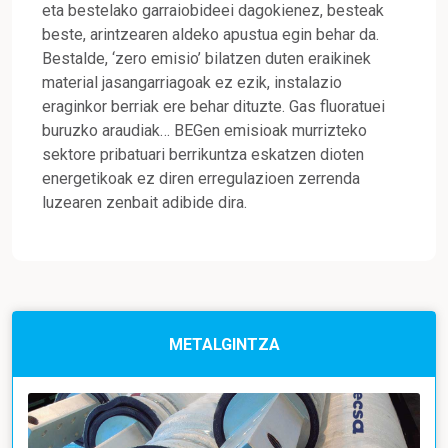
eta bestelako garraiobideei dagokienez, besteak
beste, arintzearen aldeko apustua egin behar da.
Bestalde, ‘zero emisio’ bilatzen duten eraikinek
material jasangarriagoak ez ezik, instalazio
eraginkor berriak ere behar dituzte. Gas fluoratuei
buruzko araudiak… BEGen emisioak murrizteko
sektore pribatuari berrikuntza eskatzen dioten
energetikoak ez diren erregulazioen zerrenda
luzearen zenbait adibide dira.
METALGINTZA