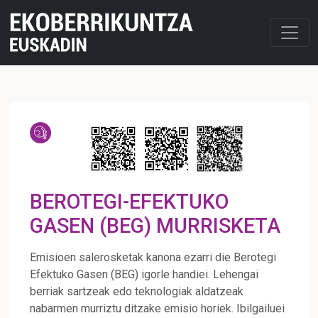
BEROTEGI-EFEKTUKO
GASEN (BEG) MURRISKETA
Emisioen salerosketak kanona ezarri die Berotegi
Efektuko Gasen (BEG) igorle handiei. Lehengai
berriak sartzeak edo teknologiak aldatzeak
nabarmen murriztu ditzake emisio horiek. Ibilgailuei