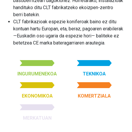
basoberritzeari dagokionez. Horretarako, instalazioak
handituko ditu CLT fabrikatzeko ekoizpen-zentro
berri batekin.
CLT fabrikazioak espezie koniferoak baino ez ditu
kontuan hartu Europan, eta, beraz, pagoaren erabilerak
—Euskadin oso ugaria da espezie hori— baliteke ez
betetzea CE marka bateragarriaren arautegia.
INGURUMENEKOA
TEKNIKOA
EKONOMIKOA
KOMERTZIALA
MERKATUAN