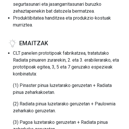
segurtasunari eta jasangarritasunari buruzko
zehaztapenekin bat datozela bermatzea.
Produktibitatea handitzea eta produkzio-kostuak
murriztea.
EMAITZAK
CLT panelen prototipoak fabrikatzea, tratatutako
Radiata pinuaren zurarekin, 2. eta 3. erabilerarako, eta
prototipoak egitea, 3, 5 eta 7 geruzako espezieak
konbinatuta:
(1) Pinaster pinua luzetarako geruzetan + Radiata
pinua zeharkakoetan.
(2) Radiata pinua luzetarako geruzetan + Paulownia
zeharkako geruzetan.
(3) Pagoa luzetarako geruzetan + Radiata pinua