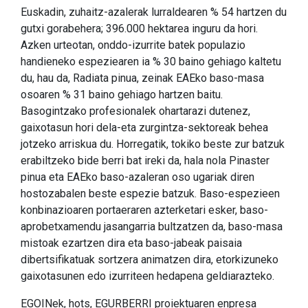
Euskadin, zuhaitz-azalerak lurraldearen % 54 hartzen du
gutxi gorabehera; 396.000 hektarea inguru da hori.
Azken urteotan, onddo-izurrite batek populazio
handieneko espeziearen ia % 30 baino gehiago kaltetu
du, hau da, Radiata pinua, zeinak EAEko baso-masa
osoaren % 31 baino gehiago hartzen baitu.
Basogintzako profesionalek ohartarazi dutenez,
gaixotasun hori dela-eta zurgintza-sektoreak behea
jotzeko arriskua du. Horregatik, tokiko beste zur batzuk
erabiltzeko bide berri bat ireki da, hala nola Pinaster
pinua eta EAEko baso-azaleran oso ugariak diren
hostozabalen beste espezie batzuk. Baso-espezieen
konbinazioaren portaeraren azterketari esker, baso-
aprobetxamendu jasangarria bultzatzen da, baso-masa
mistoak ezartzen dira eta baso-jabeak paisaia
dibertsifikatuak sortzera animatzen dira, etorkizuneko
gaixotasunen edo izurriteen hedapena geldiarazteko.
EGOINek, hots, EGURBERRI proiektuaren enpresa