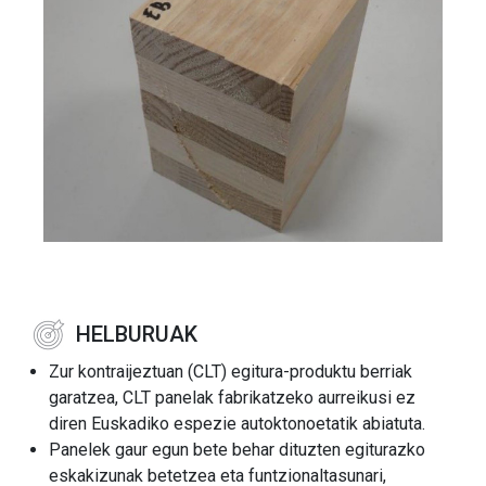
HELBURUAK
Zur kontraijeztuan (CLT) egitura-produktu berriak
garatzea, CLT panelak fabrikatzeko aurreikusi ez
diren Euskadiko espezie autoktonoetatik abiatuta.
Panelek gaur egun bete behar dituzten egiturazko
eskakizunak betetzea eta funtzionaltasunari,