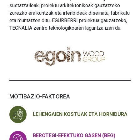
sustatzaileak, proiektu arkitektonikoak gauzatzeko
zurezko eraikuntzak eta irtenbideak diseinatu, fabrikatu
eta muntatzen ditu. EGURBERRI proiektua gauzatzeko,
TECNALIA zentro teknologikoaren laguntza izan du.
MOTIBAZIO-FAKTOREA
LEHENGAIEN KOSTUAK ETA HORNIDURA
BEROTEGI-EFEKTUKO GASEN (BEG)