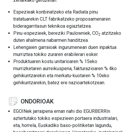
zeharkako geruzetan.
Espezieak konbinatzeko eta Radiata pinu
tratatuarekin CLT fabrikatzeko proposamenaren
bideragarritasun teknikoa egiaztatzea.
Pinu-espezieek, bereziki Paulowniek, CO
atzitzeko
2
duten ahalmena nabarmen handitzea.
Lehengaien garraioak ingurumenean duen inpaktua
murriztea tokiko zuraren erabilerari esker.
Produktuaren kostu unitarioaren % 15eko
murrizketaren aurreikuspena, fakturazioaren % 4ko
gehikuntzarekin eta merkatu-kuotaren % 10eko
gehikuntzarekin, batez ere nazioartekotzean.
ONDORIOAK
EGOINek jarraipena eman nahi dio EGURBERRIn
aztertutako tokiko espezieen portaera industrialari,
eta, horrela, Euskadiko baso-politiketan lagundu,