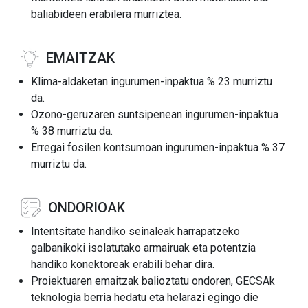
baliabideen erabilera murriztea.
EMAITZAK
Klima-aldaketan ingurumen-inpaktua % 23 murriztu
da.
Ozono-geruzaren suntsipenean ingurumen-inpaktua
% 38 murriztu da.
Erregai fosilen kontsumoan ingurumen-inpaktua % 37
murriztu da.
ONDORIOAK
Intentsitate handiko seinaleak harrapatzeko
galbanikoki isolatutako armairuak eta potentzia
handiko konektoreak erabili behar dira.
Proiektuaren emaitzak balioztatu ondoren, GECSAk
teknologia berria hedatu eta helarazi egingo die