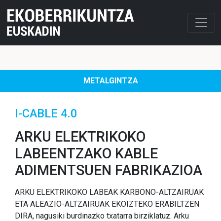
METALGINTZA
I-CABLE 4.0
ARKU ELEKTRIKOKO
LABEENTZAKO KABLE
ADIMENTSUEN FABRIKAZIOA
ARKU ELEKTRIKOKO LABEAK KARBONO-ALTZAIRUAK
ETA ALEAZIO-ALTZAIRUAK EKOIZTEKO ERABILTZEN
DIRA, nagusiki burdinazko txatarra birziklatuz. Arku