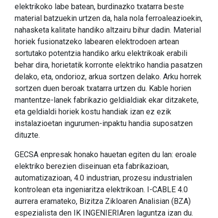
elektrikoko labe batean, burdinazko txatarra beste
material batzuekin urtzen da, hala nola ferroaleazioekin,
nahasketa kalitate handiko altzairu bihur dadin. Material
horiek fusionatzeko labearen elektrodoen artean
sortutako potentzia handiko arku elektrikoak erabili
behar dira, horietatik korronte elektriko handia pasatzen
delako, eta, ondorioz, arkua sortzen delako. Arku horrek
sortzen duen beroak txatarra urtzen du. Kable horien
mantentze-lanek fabrikazio geldialdiak ekar ditzakete,
eta geldialdi horiek kostu handiak izan ez ezik
instalazioetan ingurumen-inpaktu handia suposatzen
dituzte.
GECSA enpresak honako hauetan egiten du lan: eroale
elektriko berezien diseinuan eta fabrikazioan,
automatizazioan, 4.0 industrian, prozesu industrialen
kontrolean eta ingeniaritza elektrikoan. I-CABLE 4.0
aurrera eramateko, Bizitza Zikloaren Analisian (BZA)
espezialista den IK INGENIERIAren laguntza izan du.