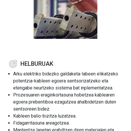
HELBURUAK
Arku elektriko bidezko galdaketa-labeen elikatzeko
potentzia-kableen egoera sentsorizatzeko eta
etengabe neurtzeko sistema bat inplementatzea.
Prozesuaren eraginkortasuna hobetzea kablearen
egoera prebentiboa ezagutzea ahalbidetzen duten
sentsoreen bidez.
Kableen balio-bizitza luzatzea.
Fidagarritasuna areagotzea.
Mantentze lanetan erabiltzen diren materialen eta