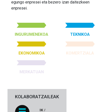
egungo enpresei eta bezero izan daitezkeen
enpresei.
INGURUMENEKOA
TEKNIKOA
EKONOMIKOA
KOMERTZIALA
MERKATUAN
KOLABORATZAILEAK