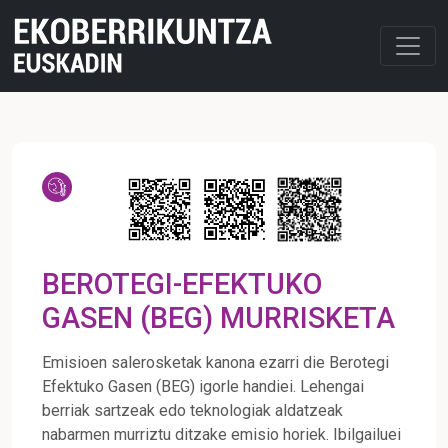
BEROTEGI-EFEKTUKO
GASEN (BEG) MURRISKETA
Emisioen salerosketak kanona ezarri die Berotegi
Efektuko Gasen (BEG) igorle handiei. Lehengai
berriak sartzeak edo teknologiak aldatzeak
nabarmen murriztu ditzake emisio horiek. Ibilgailuei