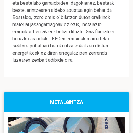
eta bestelako garraiobideei dagokienez, besteak
beste, arintzearen aldeko apustua egin behar da.
Bestalde, ‘zero emisio’ bilatzen duten eraikinek
material jasangarriagoak ez ezik, instalazio
eraginkor berriak ere behar dituzte. Gas fluoratuei
buruzko araudiak… BEGen emisioak murrizteko
sektore pribatuari berrikuntza eskatzen dioten
energetikoak ez diren erregulazioen zerrenda
luzearen zenbait adibide dira.
METALGINTZA