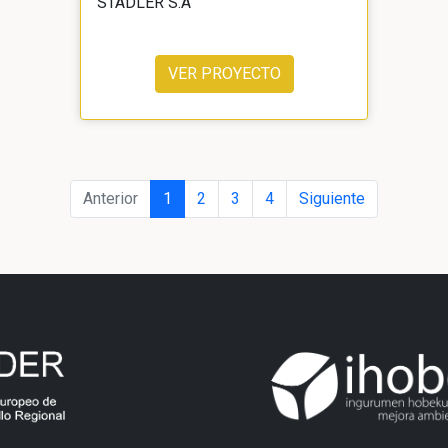
STADLER S.A
VER PROYECTO
Anterior
1
2
3
4
Siguiente