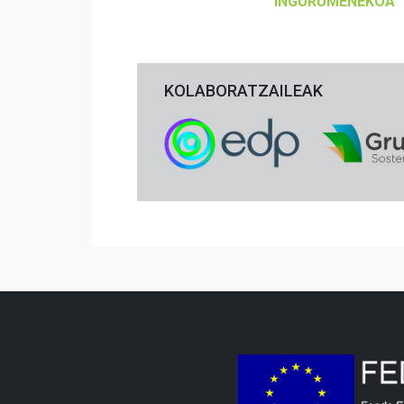
INGURUMENEKOA
KOLABORATZAILEAK