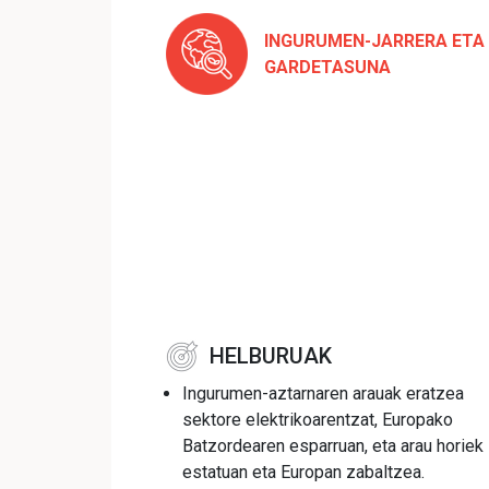
INGURUMEN-JARRERA ETA
GARDETASUNA
HELBURUAK
Ingurumen-aztarnaren arauak eratzea
sektore elektrikoarentzat, Europako
Batzordearen esparruan, eta arau horiek
estatuan eta Europan zabaltzea.