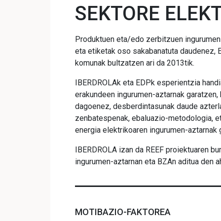
SEKTORE ELEK
Produktuen eta/edo zerbitzuen ingurumen-
eta etiketak oso sakabanatuta daudenez,
komunak bultzatzen ari da 2013tik.
IBERDROLAk eta EDPk esperientzia handi
erakundeen ingurumen-aztarnak garatzen, 
dagoenez, desberdintasunak daude azterl
zenbatespenak, ebaluazio-metodologia, eta
energia elektrikoaren ingurumen-aztarnak 
IBERDROLA izan da REEF proiektuaren bu
ingurumen-aztarnan eta BZAn aditua den ah
MOTIBAZIO-FAKTOREA