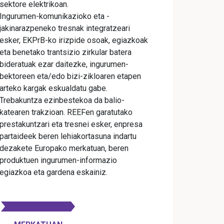
sektore elektrikoan.
Ingurumen-komunikazioko eta -
jakinarazpeneko tresnak integratzeari
esker, EKPrB-ko irizpide osoak, egiazkoak
eta benetako trantsizio zirkular batera
bideratuak ezar daitezke, ingurumen-
bektoreen eta/edo bizi-zikloaren etapen
arteko kargak eskualdatu gabe.
Trebakuntza ezinbestekoa da balio-
katearen trakzioan. REEFen garatutako
prestakuntzari eta tresnei esker, enpresa
partaideek beren lehiakortasuna indartu
dezakete Europako merkatuan, beren
produktuen ingurumen-informazio
egiazkoa eta gardena eskainiz.