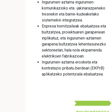
Ingurumen-aztarna ingurumen-
komunikazioko eta -jakinarazpeneko
tresnekin eta barne-kudeaketako
sistemekin integratzea.
Enpresa hornitzaileak ebaluatzea eta
bultzatzea, proiektuaren garapenean
inplikatuz, eta ingurumen-aztarnen
garapena bultzatzea lehentasunezko
sektoreetan, hala nola ekipamendu
elektrikoen fabrikazioan.
Ingurumen-aztarna erosketa eta
kontratazio pribatu berdean (EKPrB)
aplikatzeko potentziala ebaluatzea.