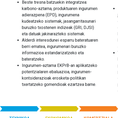
Beste tresna batzuekin integratzea:
karbono-aztarna, produktuaren ingurumen
adierazpena (EPD), ingurumena
kudeatzeko sistemak, jasangarritasunari
buruzko txostenen indizeak (GRI, DJSI)
eta datuak jakinarazteko sistemak.
Alderdi interesdunei esparru bateratuaren
berri ematea, ingurumenari buruzko
informazioa estandarizatzeko eta
bateratzeko.
Ingurumen-aztarna EKPrB-an aplikatzeko
potentzialaren ebaluazioa, ingurumen-
kontsiderazioak erosketa-politikan
txertatzeko gomendioak ezartzea barne.