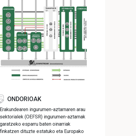
ONDORIOAK
Erakundearen ingurumen-aztarnaren arau
sektorialek (OEFSR) ingurumen-aztarnak
garatzeko esparru baten oinarriak
finkatzen dituzte estatuko eta Europako