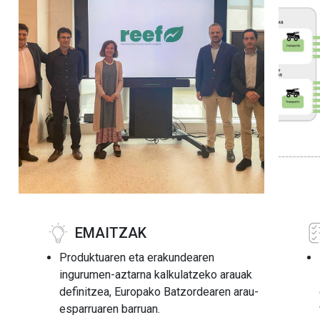
EMAITZAK
Produktuaren eta erakundearen
ingurumen-aztarna kalkulatzeko arauak
definitzea, Europako Batzordearen arau-
esparruaren barruan.