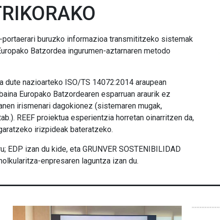
TRIKORAKO
portaerari buruzko informazioa transmititzeko sistemak
 Europako Batzordea ingurumen-aztarnaren metodo
a dute nazioarteko ISO/TS 14072:2014 araupean
baina Europako Batzordearen esparruan araurik ez
anen irismenari dagokionez (sistemaren mugak,
b.). REEF proiektua esperientzia horretan oinarritzen da,
garatzeko irizpideak bateratzeko.
ru; EDP izan du kide, eta GRUNVER SOSTENIBILIDAD
olkularitza-enpresaren laguntza izan du.