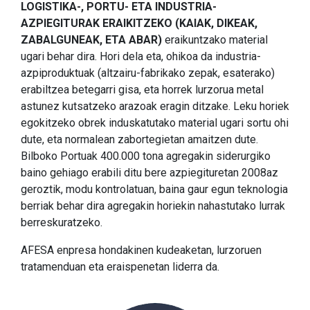
LOGISTIKA-, PORTU- ETA INDUSTRIA-
AZPIEGITURAK ERAIKITZEKO (KAIAK, DIKEAK,
ZABALGUNEAK, ETA ABAR)
eraikuntzako material
ugari behar dira. Hori dela eta, ohikoa da industria-
azpiproduktuak (altzairu-fabrikako zepak, esaterako)
erabiltzea betegarri gisa, eta horrek lurzorua metal
astunez kutsatzeko arazoak eragin ditzake. Leku horiek
egokitzeko obrek induskatutako material ugari sortu ohi
dute, eta normalean zabortegietan amaitzen dute.
Bilboko Portuak 400.000 tona agregakin siderurgiko
baino gehiago erabili ditu bere azpiegituretan 2008az
geroztik, modu kontrolatuan, baina gaur egun teknologia
berriak behar dira agregakin horiekin nahastutako lurrak
berreskuratzeko.
AFESA enpresa hondakinen kudeaketan, lurzoruen
tratamenduan eta eraispenetan liderra da.