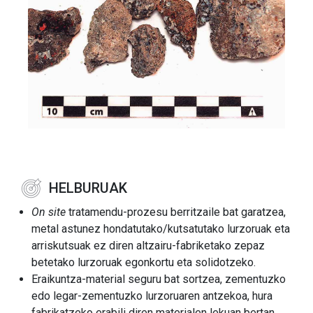
HELBURUAK
On site
tratamendu-prozesu berritzaile bat garatzea,
metal astunez hondatutako/kutsatutako lurzoruak eta
arriskutsuak ez diren altzairu-fabriketako zepaz
betetako lurzoruak egonkortu eta solidotzeko.
Eraikuntza-material seguru bat sortzea, zementuzko
edo legar-zementuzko lurzoruaren antzekoa, hura
fabrikatzeko erabili diren materialen lekuan bertan