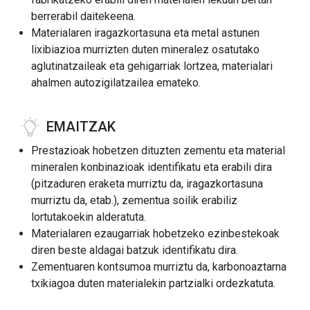
berrerabil daitekeena.
Materialaren iragazkortasuna eta metal astunen
lixibiazioa murrizten duten mineralez osatutako
aglutinatzaileak eta gehigarriak lortzea, materialari
ahalmen autozigilatzailea emateko.
EMAITZAK
Prestazioak hobetzen dituzten zementu eta material
mineralen konbinazioak identifikatu eta erabili dira
(pitzaduren eraketa murriztu da, iragazkortasuna
murriztu da, etab.), zementua soilik erabiliz
lortutakoekin alderatuta.
Materialaren ezaugarriak hobetzeko ezinbestekoak
diren beste aldagai batzuk identifikatu dira.
Zementuaren kontsumoa murriztu da, karbonoaztarna
txikiagoa duten materialekin partzialki ordezkatuta.