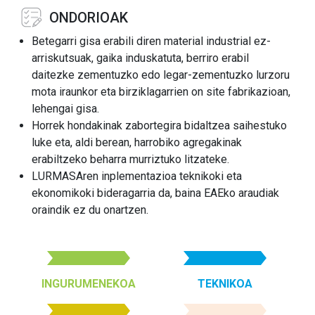
ONDORIOAK
Betegarri gisa erabili diren material industrial ez-
arriskutsuak, gaika induskatuta, berriro erabil
daitezke zementuzko edo legar-zementuzko lurzoru
mota iraunkor eta birziklagarrien on site fabrikazioan,
lehengai gisa.
Horrek hondakinak zabortegira bidaltzea saihestuko
luke eta, aldi berean, harrobiko agregakinak
erabiltzeko beharra murriztuko litzateke.
LURMASAren inplementazioa teknikoki eta
ekonomikoki bideragarria da, baina EAEko araudiak
oraindik ez du onartzen.
INGURUMENEKOA
TEKNIKOA