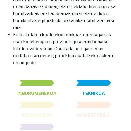
estandarrak ez dituen, eta detektatu diren enpresa
hornitzaileak ere hasiberriak diren eta ez duten
hornikuntza egituraturik, pixkanaka erabiltzen hasi
dira.
Eraldaketaren kostu ekonomikoak errentagarriak
izateko lehengaien prezioek gora egin beharko
lukete ezinbestean. Gorakada hori gaur egun
gertatzen ari denez, proiektua sustatzeko aukera
emango du.
INGURUMENEKOA
TEKNIKOA
EKONOMIKOA
KOMERTZIALA