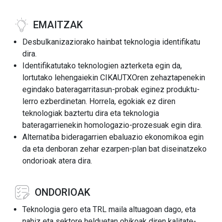
EMAITZAK
Desbulkanizaziorako hainbat teknologia identifikatu
dira.
Identifikatutako teknologien azterketa egin da,
lortutako lehengaiekin CIKAUTXOren zehaztapenekin
egindako bateragarritasun-probak eginez produktu-
lerro ezberdinetan. Horrela, egokiak ez diren
teknologiak baztertu dira eta teknologia
bateragarrienekin homologazio-prozesuak egin dira.
Alternatiba bideragarrien ebaluazio ekonomikoa egin
da eta denboran zehar ezarpen-plan bat diseinatzeko
ondorioak atera dira.
ONDORIOAK
Teknologia gero eta TRL maila altuagoan dago, eta
nahiz eta sektore helduetan ohikoak diren kalitate-