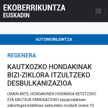
AUTOMOBILGINTZA
REGENERA
KAUTXOZKO HONDAKINAK
BIZI-ZIKLORA ITZULTZEKO
DESBULKANIZAZIOA
ORAIN ARTE, HONDAKINEN HIERARKIA BETETZEKO
ETA KAUTXUA FABRIKAZIOKO azpiproduktuen
zabortegira bidaltzea saihesteko modurik onena 10