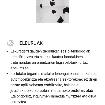
HELBURUAK
Eskuragarri dauden desbulkanizazio-teknologiak
identifikatzea eta haiekin kautxu-hondakinen
tratamenduaren emaitzaren lagin pilotuak lortuz
ebaluatzea.
Lortutako bigarren mailako lehengaiak normalizatzea,
automobilgintza eta etxetresna sektorekoak ez diren
beste aplikazioetan erabiltzeko, hala nola:
jolastokietako zoruetan, atletismoko pistetan, etab.
Eta ondorioz, ingurumen-inpaktua murriztea eta dirua
aurreztea.