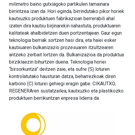
milimetro baino gutxiagoko partikulen tamainara
birrintzea izan da. Hori eginda, birrindutako pikor horiek
kautxuzko produktuen fabrikazioan berrerabili ahal
izaten dira kautxu birjinarekin nahastuta, produktuaren
kalitateak ahalbidetzen duen portzentajean. Gaur egun
teknologia berriak sortzen hasi dira, eta haiei esker
kautxuaren bulkanizazio prozesuaren itzultzearen
antzeko zerbait lortzen da. Bulkanizazioa da produktua
birziklaezin bihurtzen duena. Teknologia horiei
“birsorkuntza” deitzen zaie, eta sufre (S) loturen
kontrolatutako hausturan datza, beharrezkoak diren
karbono (C) loturei gehiegi eragin gabe. CIKAUTXO,
REGENERAren sustatzailea, kautxuzko eta plastikozko
produktuen berrikuntzan enpresa liderra da.