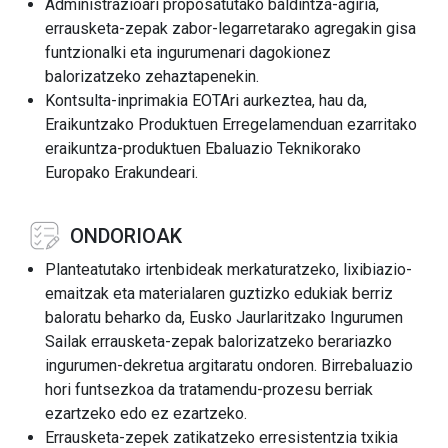
Administrazioari proposatutako baldintza-agiria,
errausketa-zepak zabor-legarretarako agregakin gisa
funtzionalki eta ingurumenari dagokionez
balorizatzeko zehaztapenekin.
Kontsulta-inprimakia EOTAri aurkeztea, hau da,
Eraikuntzako Produktuen Erregelamenduan ezarritako
eraikuntza-produktuen Ebaluazio Teknikorako
Europako Erakundeari.
ONDORIOAK
Planteatutako irtenbideak merkaturatzeko, lixibiazio-
emaitzak eta materialaren guztizko edukiak berriz
baloratu beharko da, Eusko Jaurlaritzako Ingurumen
Sailak errausketa-zepak balorizatzeko berariazko
ingurumen-dekretua argitaratu ondoren. Birrebaluazio
hori funtsezkoa da tratamendu-prozesu berriak
ezartzeko edo ez ezartzeko.
Errausketa-zepek zatikatzeko erresistentzia txikia