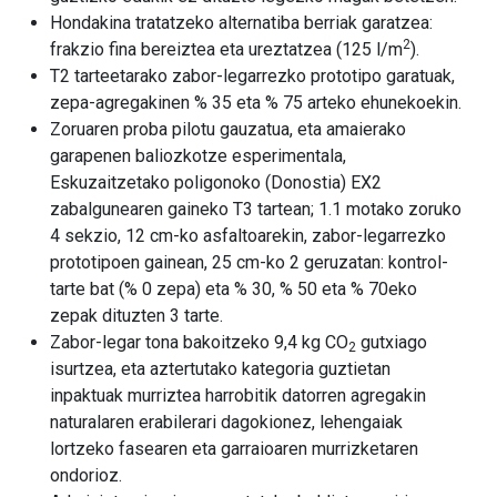
Hondakina tratatzeko alternatiba berriak garatzea:
2
frakzio fina bereiztea eta ureztatzea (125 l/m
).
T2 tarteetarako zabor-legarrezko prototipo garatuak,
zepa-agregakinen % 35 eta % 75 arteko ehunekoekin.
Zoruaren proba pilotu gauzatua, eta amaierako
garapenen baliozkotze esperimentala,
Eskuzaitzetako poligonoko (Donostia) EX2
zabalgunearen gaineko T3 tartean; 1.1 motako zoruko
4 sekzio, 12 cm-ko asfaltoarekin, zabor-legarrezko
prototipoen gainean, 25 cm-ko 2 geruzatan: kontrol-
tarte bat (% 0 zepa) eta % 30, % 50 eta % 70eko
zepak dituzten 3 tarte.
Zabor-legar tona bakoitzeko 9,4 kg CO
gutxiago
2
isurtzea, eta aztertutako kategoria guztietan
inpaktuak murriztea harrobitik datorren agregakin
naturalaren erabilerari dagokionez, lehengaiak
lortzeko fasearen eta garraioaren murrizketaren
ondorioz.