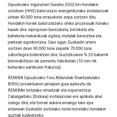
Gipuzkoako Ingurumen Guneko (GIG) hiri-hondakin
solidoen (HHS) balorizazio energetikorako instalazioak
urtean 40.000 tona errausketa-zepa sortzen ditu.
Hondakin horiek balorizatzeko ohiko prozesuak honako
hauek dira: inpropioen bereizketa, birrinketa eta
baheketa mekanikoak egitea, metalak bereiztea eta
parkean egonkortzea. Gaur egun, Euskadin urtero
sortzen diren 90.000 tona zepatik 70.000 tona
zabortegira bideratzen dira. Guztizkoaren % 20 bakarrik
berrerabiltzen da zementu-fabriketan (10 mm-tik
beherako partikulen frakzioa).
REMIBA Gipuzkoako Foru Aldundiak finantzatutako
BIRSU proiektuaren jarraipen gisa aurkeztu da.
REMIBAn lortutako emaitzak eta esperientzia
Zabalgarbiko (Bizkaia) instalazioan ere aplikatu ahal
izango dira, eta horrek aukera emango luke epe
ertainean Euskadin sortutako mota horretako hondakin
guztiak kudeatzeko.