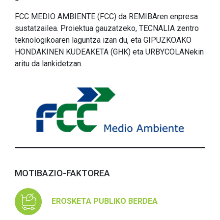
FCC MEDIO AMBIENTE (FCC) da REMIBAren enpresa
sustatzailea. Proiektua gauzatzeko, TECNALIA zentro
teknologikoaren laguntza izan du, eta GIPUZKOAKO
HONDAKINEN KUDEAKETA (GHK) eta URBYCOLANekin
aritu da lankidetzan.
MOTIBAZIO-FAKTOREA
EROSKETA PUBLIKO BERDEA