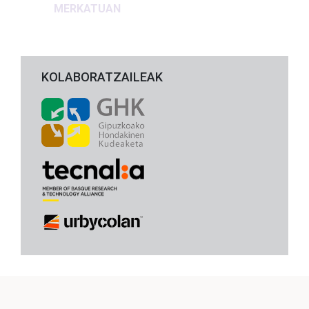
MERKATUAN
KOLABORATZAILEAK