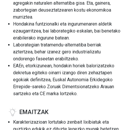
agregakin naturalen alternatiba gisa. Eta, gainera,
zabortegian deuseztatzearen kostu ekonomikoa
murriztea.
Hondakina funtzionalki eta ingurumenaren aldetik
ezaugarritzea, bai laborategiko eskalan, bai benetako
erabilerako ingurune batean.
Laborategian tratamendu-alternatiba berriak
aztertzea, behar izanez gero industrializatu
ondorengo faseetan erabiltzeko.
EAEn, etorkizunean, hondakin horiek balorizatzeko
dekretua egiteko oinarri izango diren zehaztapen
egokiak definitzea, Euskal Autonomia Erkidegoko
Errepide-sareko Zoruak Dimentsionatzeko Arauan
sartzeko eta CE marka lortzeko.
EMAITZAK
Karakterizazioan lortutako zenbait lixibiatuk eta
guztizko edukik ez dituzte legezko mugak betetzen.