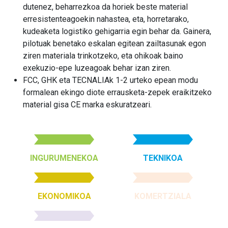
dutenez, beharrezkoa da horiek beste material
erresistenteagoekin nahastea, eta, horretarako,
kudeaketa logistiko gehigarria egin behar da. Gainera,
pilotuak benetako eskalan egitean zailtasunak egon
ziren materiala trinkotzeko, eta ohikoak baino
exekuzio-epe luzeagoak behar izan ziren.
FCC, GHK eta TECNALIAk 1-2 urteko epean modu
formalean ekingo diote errausketa-zepek eraikitzeko
material gisa CE marka eskuratzeari.
INGURUMENEKOA
TEKNIKOA
EKONOMIKOA
KOMERTZIALA