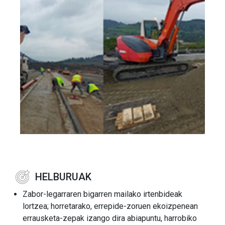
HELBURUAK
Zabor-legarraren bigarren mailako irtenbideak
lortzea; horretarako, errepide-zoruen ekoizpenean
errausketa-zepak izango dira abiapuntu, harrobiko