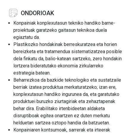
ONDORIOAK
Konpainiak konplexutasun tekniko handiko barne-
proiektuak garatzeko gaitasun teknikoa duela
egiaztatu da.
Plastikozko hondakinak berreskuratzea eta horien
bereizketa eta tratamendua sistematizatzea posible
dela finkatu da, balio-katean sartzeko, zero hondakin
lortzera bideratutako ekonomia zirkularreko
estrategia batean.
Beharrezkoa da bazkide teknologiko eta sustatzaile
berriak izatea produktua merkaturatzeko; izan ere,
konplexutasun handiko ingurunea da, eta garatutako
produktuei buruzko ziurtagiriak eta zehaztapenak
behar dira. Erabilitako irtenbideetan aldaketa
disruptiboak egitea onartzen ez duten merkatu
helduetan sartzea oztopo handia da batzuetan.
Konpainiaren kontsumoak, sarrerak eta irteerak