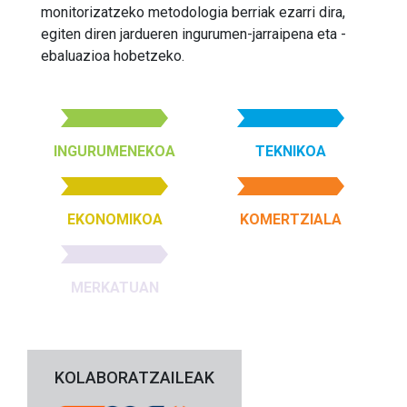
monitorizatzeko metodologia berriak ezarri dira,
egiten diren jardueren ingurumen-jarraipena eta -
ebaluazioa hobetzeko.
INGURUMENEKOA
TEKNIKOA
EKONOMIKOA
KOMERTZIALA
MERKATUAN
KOLABORATZAILEAK