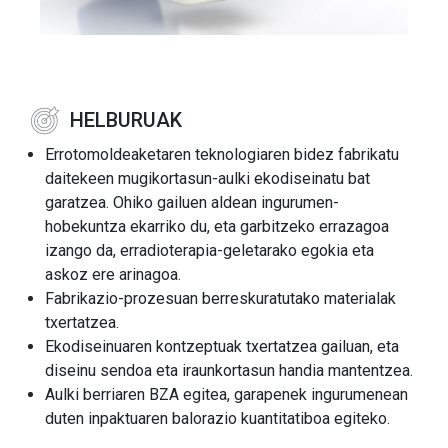
HELBURUAK
Errotomoldeaketaren teknologiaren bidez fabrikatu
daitekeen mugikortasun-aulki ekodiseinatu bat
garatzea. Ohiko gailuen aldean ingurumen-
hobekuntza ekarriko du, eta garbitzeko errazagoa
izango da, erradioterapia-geletarako egokia eta
askoz ere arinagoa.
Fabrikazio-prozesuan berreskuratutako materialak
txertatzea.
Ekodiseinuaren kontzeptuak txertatzea gailuan, eta
diseinu sendoa eta iraunkortasun handia mantentzea.
Aulki berriaren BZA egitea, garapenek ingurumenean
duten inpaktuaren balorazio kuantitatiboa egiteko.