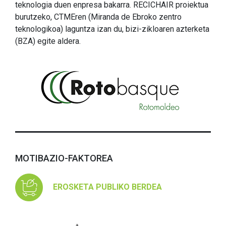
teknologia duen enpresa bakarra. RECICHAIR proiektua
burutzeko, CTMEren (Miranda de Ebroko zentro
teknologikoa) laguntza izan du, bizi-zikloaren azterketa
(BZA) egite aldera.
MOTIBAZIO-FAKTOREA
EROSKETA PUBLIKO BERDEA