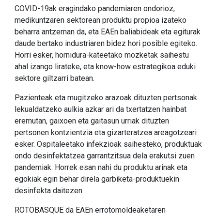
COVID-19ak eragindako pandemiaren ondorioz,
medikuntzaren sektorean produktu propioa izateko
beharra antzeman da, eta EAEn baliabideak eta egiturak
daude bertako industriaren bidez hori posible egiteko.
Horri esker, hornidura-kateetako mozketak saihestu
ahal izango lirateke, eta know-how estrategikoa eduki
sektore giltzarri batean.
Pazienteak eta mugitzeko arazoak dituzten pertsonak
lekualdatzeko aulkia azkar ari da txertatzen hainbat
eremutan, gaixoen eta gaitasun urriak dituzten
pertsonen kontzientzia eta gizarteratzea areagotzeari
esker. Ospitaleetako infekzioak saihesteko, produktuak
ondo desinfektatzea garrantzitsua dela erakutsi zuen
pandemiak. Horrek esan nahi du produktu arinak eta
egokiak egin behar direla garbiketa-produktuekin
desinfekta daitezen.
ROTOBASQUE da EAEn errotomoldeaketaren