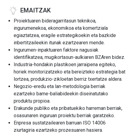
EMAITZAK
Proiektuaren bideragarritasun teknikoa,
ingurumenekoa, ekonomikoa eta komertziala
egiaztatzea, eragile estrategikoekin eta bazkide
inbertitzaileekin itunak ezartzearen mende.
Ingurumen-inpaktuaren faktore nagusiak
identifikatzea, mugikortasun-aulkiaren BZAren bidez.
Industria-hondakin plastikoen jarraipena egiteko,
horiek monitorizatzeko eta bereizteko estrategia bat
lortzea, produkzio-zikloetan berriz txertatze aldera.
Negozio-eredu eta lan-metodologia berriak
ezartzeko barne-baliabideekin diseinatutako
produktu propioa.
Erakunde publiko eta pribatuekiko harreman berriak,
osasunaren inguruan proiektu berriak garatzeko.
Enpresa sustatzailearen barruan ISO 14006
ziurtagiria ezartzeko prozesuaren hasiera.