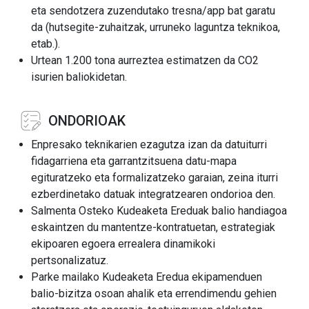
eta sendotzera zuzendutako tresna/app bat garatu
da (hutsegite-zuhaitzak, urruneko laguntza teknikoa,
etab.).
Urtean 1.200 tona aurreztea estimatzen da CO2
isurien baliokidetan.
ONDORIOAK
Enpresako teknikarien ezagutza izan da datuiturri
fidagarriena eta garrantzitsuena datu-mapa
egituratzeko eta formalizatzeko garaian, zeina iturri
ezberdinetako datuak integratzearen ondorioa den.
Salmenta Osteko Kudeaketa Ereduak balio handiagoa
eskaintzen du mantentze-kontratuetan, estrategiak
ekipoaren egoera errealera dinamikoki
pertsonalizatuz.
Parke mailako Kudeaketa Eredua ekipamenduen
balio-bizitza osoan ahalik eta errendimendu gehien