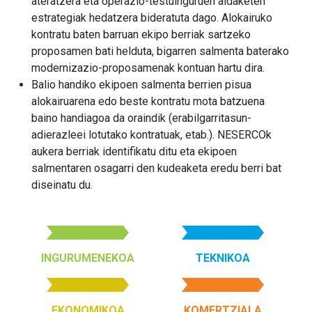
ateratzera eta operazio-testuinguruen aldaketen
estrategiak hedatzera bideratuta dago. Alokairuko
kontratu baten barruan ekipo berriak sartzeko
proposamen bati helduta, bigarren salmenta baterako
modernizazio-proposamenak kontuan hartu dira.
Balio handiko ekipoen salmenta berrien pisua
alokairuarena edo beste kontratu mota batzuena
baino handiagoa da oraindik (erabilgarritasun-
adierazleei lotutako kontratuak, etab.). NESERCOk
aukera berriak identifikatu ditu eta ekipoen
salmentaren osagarri den kudeaketa eredu berri bat
diseinatu du.
INGURUMENEKOA
TEKNIKOA
EKONOMIKOA
KOMERTZIALA