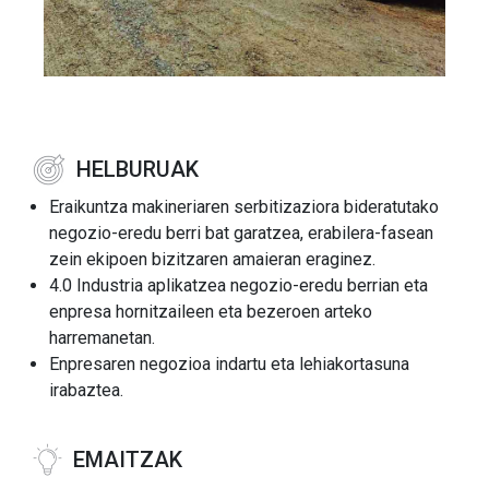
HELBURUAK
Eraikuntza makineriaren serbitizaziora bideratutako
negozio-eredu berri bat garatzea, erabilera-fasean
zein ekipoen bizitzaren amaieran eraginez.
4.0 Industria aplikatzea negozio-eredu berrian eta
enpresa hornitzaileen eta bezeroen arteko
harremanetan.
Enpresaren negozioa indartu eta lehiakortasuna
irabaztea.
EMAITZAK