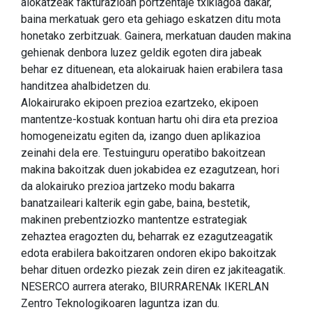
alokatzeak fakturazioan portzentaje txikiagoa dakar,
baina merkatuak gero eta gehiago eskatzen ditu mota
honetako zerbitzuak. Gainera, merkatuan dauden makina
gehienak denbora luzez geldik egoten dira jabeak
behar ez dituenean, eta alokairuak haien erabilera tasa
handitzea ahalbidetzen du.
Alokairurako ekipoen prezioa ezartzeko, ekipoen
mantentze-kostuak kontuan hartu ohi dira eta prezioa
homogeneizatu egiten da, izango duen aplikazioa
zeinahi dela ere. Testuinguru operatibo bakoitzean
makina bakoitzak duen jokabidea ez ezagutzean, hori
da alokairuko prezioa jartzeko modu bakarra
banatzaileari kalterik egin gabe, baina, bestetik,
makinen prebentziozko mantentze estrategiak
zehaztea eragozten du, beharrak ez ezagutzeagatik
edota erabilera bakoitzaren ondoren ekipo bakoitzak
behar dituen ordezko piezak zein diren ez jakiteagatik.
NESERCO aurrera aterako, BIURRARENAk IKERLAN
Zentro Teknologikoaren laguntza izan du.