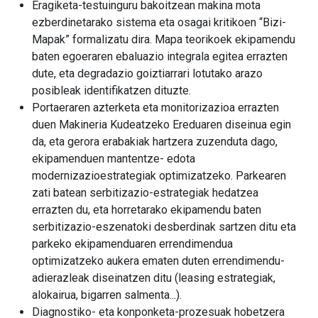
Eragiketa-testuinguru bakoitzean makina mota
ezberdinetarako sistema eta osagai kritikoen “Bizi-
Mapak” formalizatu dira. Mapa teorikoek ekipamendu
baten egoeraren ebaluazio integrala egitea errazten
dute, eta degradazio goiztiarrari lotutako arazo
posibleak identifikatzen dituzte.
Portaeraren azterketa eta monitorizazioa errazten
duen Makineria Kudeatzeko Ereduaren diseinua egin
da, eta gerora erabakiak hartzera zuzenduta dago,
ekipamenduen mantentze- edota
modernizazioestrategiak optimizatzeko. Parkearen
zati batean serbitizazio-estrategiak hedatzea
errazten du, eta horretarako ekipamendu baten
serbitizazio-eszenatoki desberdinak sartzen ditu eta
parkeko ekipamenduaren errendimendua
optimizatzeko aukera ematen duten errendimendu-
adierazleak diseinatzen ditu (leasing estrategiak,
alokairua, bigarren salmenta...).
Diagnostiko- eta konponketa-prozesuak hobetzera