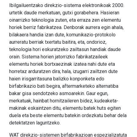
Ibilgailuentzako direkzio-sistema elektronikoak 2000.
urtetik daude merkatuan, gutxi gorabehera. Hasieran
oinarrizko teknologia zuten, eta erraza zen elementu
horiek berriz fabrikatzea. Denborak aurrera egin ahala,
bilakaera handia izan dute, komunikazio-protokolo
aurreratu berriak txertatu baitira, eta, ondorioz,
teknologia hori eskuratzeko zailtasun handiak daude
orain. Sistema horien jatorrizko fabrikatzaileek
elementu horiek bortxaezinak izatea nahi dute eta
horretaz arduratzen dira; hala, izugarri zailtzen dute
haien irisgarritasuna balizko konponketa edo
birfabrikazio bati begira, aftermarketeko alternatiba
bakar gisa sendotzeko asmoarekin. Gaur egun,
merkatuak, hainbat hornitzaileren bidez, kudeaketa-
makinak eskaintzen ditu, elementu batek huts egiten
duela eta beste elementu batekin ordezkatu behar dela
detektatzen laguntzeko.
WAT direkzio-sistemen birfabrikazioan espezializatuta