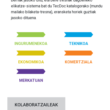
berriak jasoko ditu, eta bere tresnak dagoeneko
elikatze-sistema bat du TecDoc katalogorako (mundu
mailako bilaketa-tresna), eransketa horiek guztiak
jasoko dituena.
INGURUMENEKOA
TEKNIKOA
EKONOMIKOA
KOMERTZIALA
MERKATUAN
KOLABORATZAILEAK