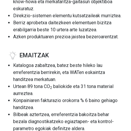
know-howa eta merkataritza-gaitasun objektiboa
eskuratuz.
Direkzio-sistemen elementu kutsatzaileak murriztea.
Berriz aprobetxa daitezkeen elementuen bizitza
erabilgarria beste 10 urtera arte luzatzea.
Azken produktuaren prezioa jaistea bezeroarentzat.
EMAITZAK
Katalogoa zabaltzea, batez beste hileko lau
erreferentzia berrirekin, eta WATen eskaintza
handitzea merkatuan.
Urtean 89 tona CO
baliokide eta 31 tona material
2
aurreztea.
Konpainiaren fakturazio orokorra % 6 baino gehiago
handitzea.
Bilbeak aztertzea, erreferentzia bakoitza behar
bezala diagnostikatzeko egiaztapen- eta kontrol-
parametro egokiak definitze aldera.