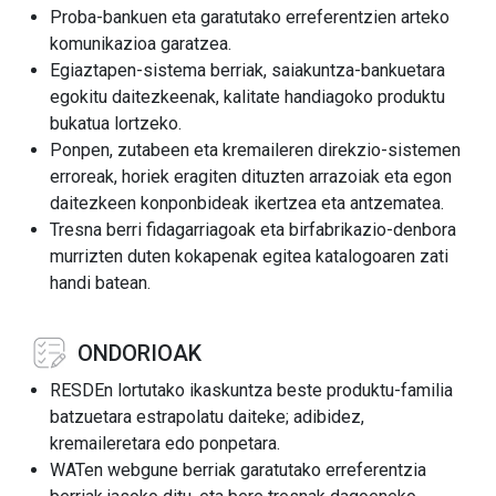
Proba-bankuen eta garatutako erreferentzien arteko
komunikazioa garatzea.
Egiaztapen-sistema berriak, saiakuntza-bankuetara
egokitu daitezkeenak, kalitate handiagoko produktu
bukatua lortzeko.
Ponpen, zutabeen eta kremaileren direkzio-sistemen
erroreak, horiek eragiten dituzten arrazoiak eta egon
daitezkeen konponbideak ikertzea eta antzematea.
Tresna berri fidagarriagoak eta birfabrikazio-denbora
murrizten duten kokapenak egitea katalogoaren zati
handi batean.
ONDORIOAK
RESDEn lortutako ikaskuntza beste produktu-familia
batzuetara estrapolatu daiteke; adibidez,
kremaileretara edo ponpetara.
WATen webgune berriak garatutako erreferentzia