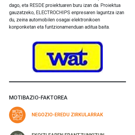
dago, eta RESDE proiektuaren buru izan da. Proiektua
gauzatzeko, ELECTROCHIPS enpresaren laguntza izan
du, zeina automobilen osagai elektronikoen
konponketan eta funtzionamenduan aditua baita.
MOTIBAZIO-FAKTOREA
NEGOZIO-EREDU ZIRKULARRAK