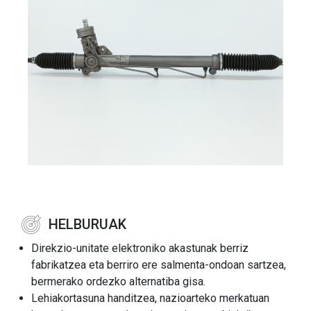
HELBURUAK
Direkzio-unitate elektroniko akastunak berriz
fabrikatzea eta berriro ere salmenta-ondoan sartzea,
bermerako ordezko alternatiba gisa.
Lehiakortasuna handitzea, nazioarteko merkatuan