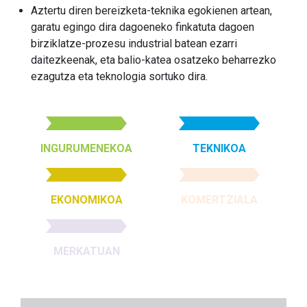
Aztertu diren bereizketa-teknika egokienen artean,
garatu egingo dira dagoeneko finkatuta dagoen
birziklatze-prozesu industrial batean ezarri
daitezkeenak, eta balio-katea osatzeko beharrezko
ezagutza eta teknologia sortuko dira.
INGURUMENEKOA
TEKNIKOA
EKONOMIKOA
KOMERTZIALA
MERKATUAN