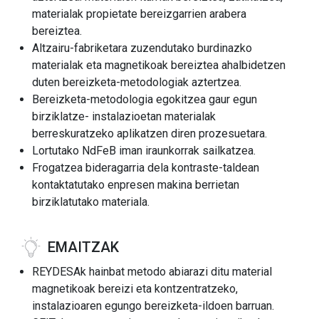
materialak propietate bereizgarrien arabera
bereiztea.
Altzairu-fabriketara zuzendutako burdinazko
materialak eta magnetikoak bereiztea ahalbidetzen
duten bereizketa-metodologiak aztertzea.
Bereizketa-metodologia egokitzea gaur egun
birziklatze- instalazioetan materialak
berreskuratzeko aplikatzen diren prozesuetara.
Lortutako NdFeB iman iraunkorrak sailkatzea.
Frogatzea bideragarria dela kontraste-taldean
kontaktatutako enpresen makina berrietan
birziklatutako materiala.
EMAITZAK
REYDESAk hainbat metodo abiarazi ditu material
magnetikoak bereizi eta kontzentratzeko,
instalazioaren egungo bereizketa-ildoen barruan.