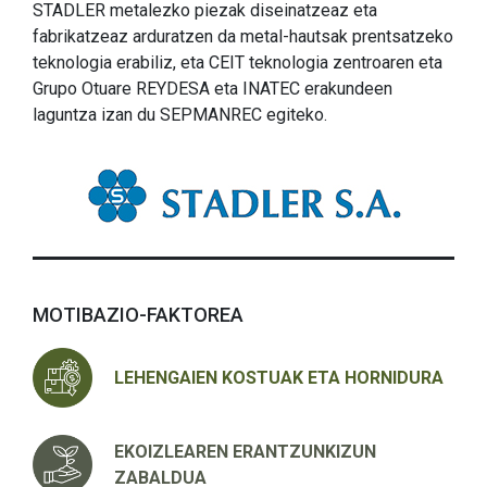
STADLER metalezko piezak diseinatzeaz eta
fabrikatzeaz arduratzen da metal-hautsak prentsatzeko
teknologia erabiliz, eta CEIT teknologia zentroaren eta
Grupo Otuare REYDESA eta INATEC erakundeen
laguntza izan du SEPMANREC egiteko.
MOTIBAZIO-FAKTOREA
LEHENGAIEN KOSTUAK ETA HORNIDURA
EKOIZLEAREN ERANTZUNKIZUN
ZABALDUA