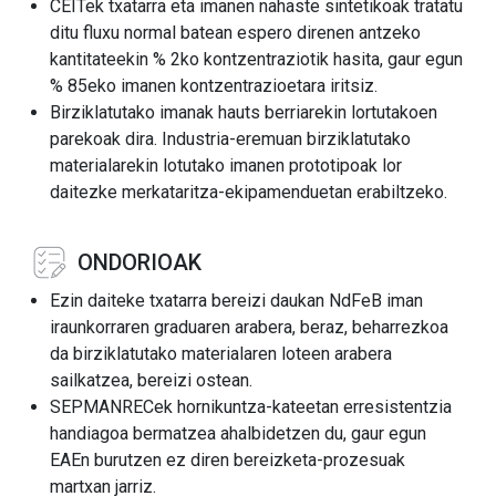
CEITek txatarra eta imanen nahaste sintetikoak tratatu
ditu fluxu normal batean espero direnen antzeko
kantitateekin % 2ko kontzentraziotik hasita, gaur egun
% 85eko imanen kontzentrazioetara iritsiz.
Birziklatutako imanak hauts berriarekin lortutakoen
parekoak dira. Industria-eremuan birziklatutako
materialarekin lotutako imanen prototipoak lor
daitezke merkataritza-ekipamenduetan erabiltzeko.
ONDORIOAK
Ezin daiteke txatarra bereizi daukan NdFeB iman
iraunkorraren graduaren arabera, beraz, beharrezkoa
da birziklatutako materialaren loteen arabera
sailkatzea, bereizi ostean.
SEPMANRECek hornikuntza-kateetan erresistentzia
handiagoa bermatzea ahalbidetzen du, gaur egun
EAEn burutzen ez diren bereizketa-prozesuak
martxan jarriz.