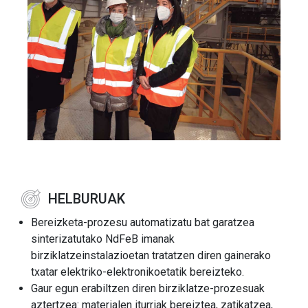
HELBURUAK
Bereizketa-prozesu automatizatu bat garatzea
sinterizatutako NdFeB imanak
birziklatzeinstalazioetan tratatzen diren gainerako
txatar elektriko-elektronikoetatik bereizteko.
Gaur egun erabiltzen diren birziklatze-prozesuak
aztertzea: materialen iturriak bereiztea, zatikatzea,