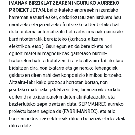
IMANAK BIRZIKLATZEAREN INGURUKO AURREKO
PROIEKTUETAN
, balio-kateko enpresekin izandako
harreman estuari esker, ondorioztatu zen jarduera hau
garatzeko eta jarraitzeko funtsezko alderdietako bat
dela sistema automatizatu bat izatea imanak gainerako
burdintxatarratik bereizteko (karkasa, altzairu
elektrikoa, etab.). Gaur egun ez da bereizketa hori
egiten: material magnetikoak gainerako burdin-
txatarrekin batera tratatzen dira eta altzairu-fabriketara
bidaltzen dira, non txatarra eta gainerako lehengaiak
galdatzen diren nahi den konposizio kimikoa lortzeko.
Altzairu-fabrikako prozesu horretan bertan, non
jasotako materiala galdatzen den, lur arraroak oxidatu
egiten dira oxigenoarekin duten afinitateagatik, eta
baztertutako zepa osatzen dute. SEPMANREC aurreko
proiektu baten segida da (FABRIMANREC), eta arlo
honetan industria-sektoreak dituen beharrak eta kezkak
ditu ardatz.