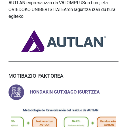
AUTLAN enpresa izan da VALOMPLUSen buru, eta
OVIEDOKO UNIBERTSITATEAren laguntza izan du hura
egiteko.
MOTIBAZIO-FAKTOREA
HONDAKIN GUTXIAGO ISURTZEA