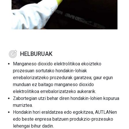
HELBURUAK
Manganeso dioxido elektrolitikoa ekoizteko
prozesuan sortutako hondakin-lohiak
errebalorizatzeko prozedurak garatzea; gaur egun
munduan ez baitago manganeso dioxido
elektrolitikoa errebalorizatzeko aukerarik.
Zabortegian utzi behar diren hondakin-lohien kopurua
murriztea.
Hondakin hori eraldatzea edo egokitzea, AUTLANen
edo beste enpresa batzuen produkzio-prozesuko
lehengai bihur dadin.