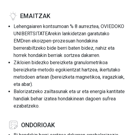
EMAITZAK
Lehengaiaren kontsumoan % 8 aurreztea, OVIEDOKO
UNIBERTSITATEArekin lankidetzan garatutako
EMDren ekoizpen-prozesuan hondakina
berrerabiltzeko bide berri baten bidez, nahiz eta
horrek hondakin berriak sortzea dakarren.
Zikloien bidezko bereizketa granulometrikoa
bereizketa-metodo egokientzat hartzea, ikertutako
metodoen artean (bereizketa magnetikoa, iragazkiak,
eta abar).
Balorizatzeko zailtasunak eta ur eta energia kantitate
handiak behar izatea hondakinean dagoen sufrea
ezabatzeko.
ONDORIOAK