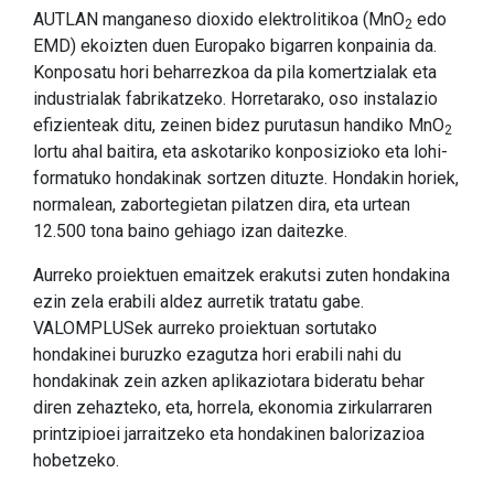
AUTLAN manganeso dioxido elektrolitikoa (MnO
edo
2
EMD) ekoizten duen Europako bigarren konpainia da.
Konposatu hori beharrezkoa da pila komertzialak eta
industrialak fabrikatzeko. Horretarako, oso instalazio
efizienteak ditu, zeinen bidez purutasun handiko MnO
2
lortu ahal baitira, eta askotariko konposizioko eta lohi-
formatuko hondakinak sortzen dituzte. Hondakin horiek,
normalean, zabortegietan pilatzen dira, eta urtean
12.500 tona baino gehiago izan daitezke.
Aurreko proiektuen emaitzek erakutsi zuten hondakina
ezin zela erabili aldez aurretik tratatu gabe.
VALOMPLUSek aurreko proiektuan sortutako
hondakinei buruzko ezagutza hori erabili nahi du
hondakinak zein azken aplikaziotara bideratu behar
diren zehazteko, eta, horrela, ekonomia zirkularraren
printzipioei jarraitzeko eta hondakinen balorizazioa
hobetzeko.