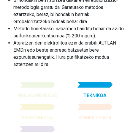
Bi hondakin berri sortzea dakarren errebalorizazio-
metodologia garatu da. Garatutako metodoa
ezartzeko, beraz, bi hondakin berriak
errebalorizatzeko bideak behar dira.
Metodo honetarako, nabarmen handitu behar da azido
sulfurikoaren kontsumoa (% 200 inguru).
Ateratzen den elektrolitoa ezin da erabili AUTLAN
EMDn edo beste enpresa batzuetan bere
ezpurutasunengatik. Hura purifikatzeko modua
aztertzen ari dira.
INGURUMENEKOA
TEKNIKOA
EKONOMIKOA
KOMERTZIALA