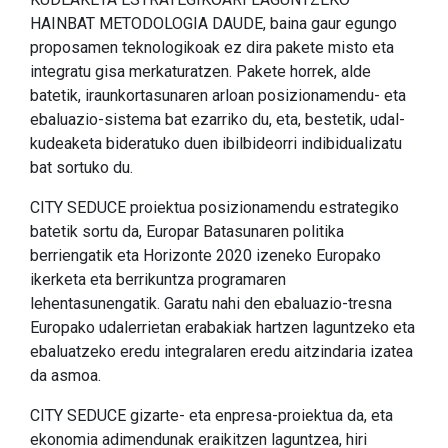
HAINBAT METODOLOGIA DAUDE, baina gaur egungo
proposamen teknologikoak ez dira pakete misto eta
integratu gisa merkaturatzen. Pakete horrek, alde
batetik, iraunkortasunaren arloan posizionamendu- eta
ebaluazio-sistema bat ezarriko du, eta, bestetik, udal-
kudeaketa bideratuko duen ibilbideorri indibidualizatu
bat sortuko du.
CITY SEDUCE proiektua posizionamendu estrategiko
batetik sortu da, Europar Batasunaren politika
berriengatik eta Horizonte 2020 izeneko Europako
ikerketa eta berrikuntza programaren
lehentasunengatik. Garatu nahi den ebaluazio-tresna
Europako udalerrietan erabakiak hartzen laguntzeko eta
ebaluatzeko eredu integralaren eredu aitzindaria izatea
da asmoa.
CITY SEDUCE gizarte- eta enpresa-proiektua da, eta
ekonomia adimendunak eraikitzen laguntzea, hiri