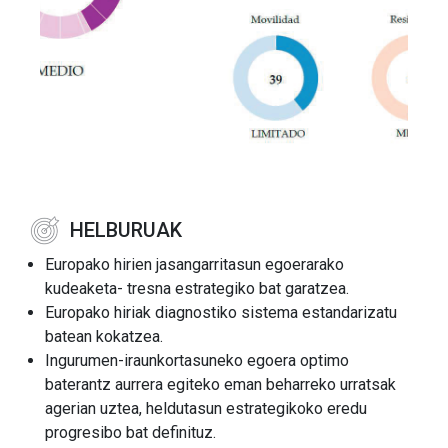
HELBURUAK
Europako hirien jasangarritasun egoerarako
kudeaketa- tresna estrategiko bat garatzea.
Europako hiriak diagnostiko sistema estandarizatu
batean kokatzea.
Ingurumen-iraunkortasuneko egoera optimo
baterantz aurrera egiteko eman beharreko urratsak
agerian uztea, heldutasun estrategikoko eredu
progresibo bat definituz.