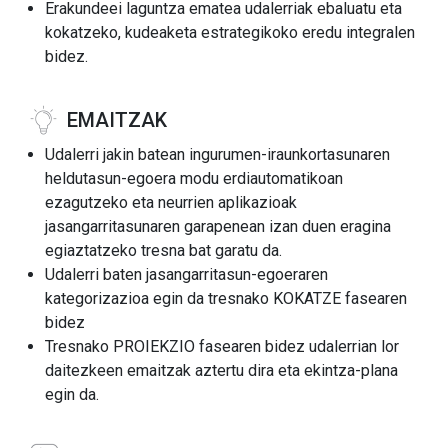
Erakundeei laguntza ematea udalerriak ebaluatu eta
kokatzeko, kudeaketa estrategikoko eredu integralen
bidez.
EMAITZAK
Udalerri jakin batean ingurumen-iraunkortasunaren
heldutasun-egoera modu erdiautomatikoan
ezagutzeko eta neurrien aplikazioak
jasangarritasunaren garapenean izan duen eragina
egiaztatzeko tresna bat garatu da.
Udalerri baten jasangarritasun-egoeraren
kategorizazioa egin da tresnako KOKATZE fasearen
bidez
Tresnako PROIEKZIO fasearen bidez udalerrian lor
daitezkeen emaitzak aztertu dira eta ekintza-plana
egin da.