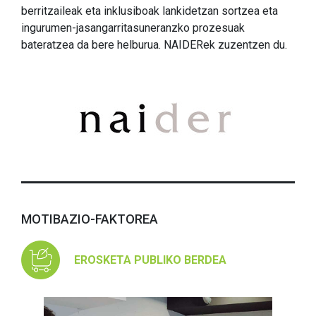
berritzaileak eta inklusiboak lankidetzan sortzea eta
ingurumen-jasangarritasuneranzko prozesuak
bateratzea da bere helburua. NAIDERek zuzentzen du.
MOTIBAZIO-FAKTOREA
EROSKETA PUBLIKO BERDEA