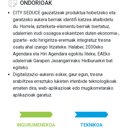
ONDORIOAK
CITY SEDUCE gauzatzeak produktua hobetzeko eta
garatzeko aukera berriak identifi katzea ahalbidetu
du. Horrela, azterketa-elementu berriak txertatuz,
udalerrien irudi osoagoa eskaintzen duten ekonomia-,
gizarte- edo hirigintza-eremuak integratuz tresna
osatu ahal izango litzateke. Halaber, 2030eko
Agendara eta Hiri Agendara egokitu liteke, EAEko
udalerriak Garapen Jasangarrirako Helburuekin bat
egiteko.
Digitalizazio-aukerei esker, gaur egun, tresna
erabiltzea erraztuko luketen irtenbide teknologikoak
ematen dira, web-aplikazioak edo mugikorretarako
aplikazioak garatuz.
INGURUMENEKOA
TEKNIKOA