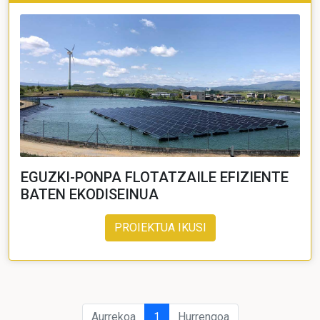
EGUZKI-PONPA FLOTATZAILE EFIZIENTE
BATEN EKODISEINUA
PROIEKTUA IKUSI
Aurrekoa
1
Hurrengoa