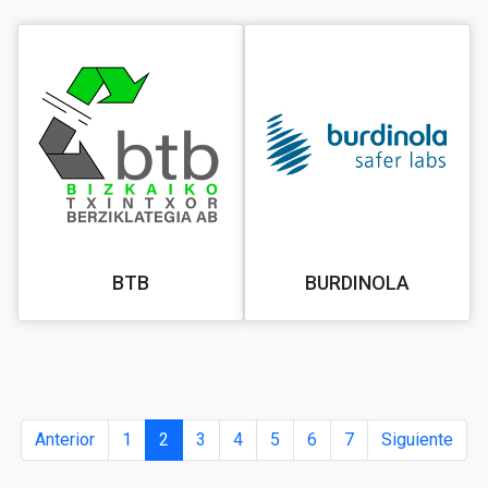
BTB
BURDINOLA
Anterior
1
2
3
4
5
6
7
Siguiente