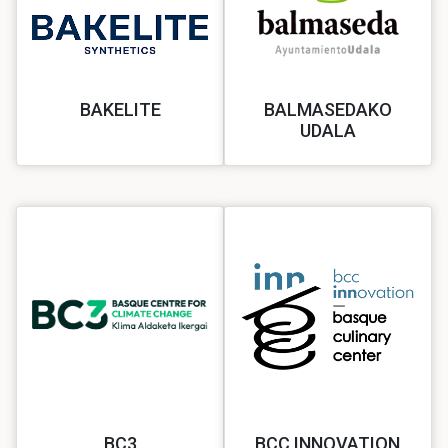
BAKELITE
BALMASEDAKO
UDALA
BC3
BCC INNOVATION